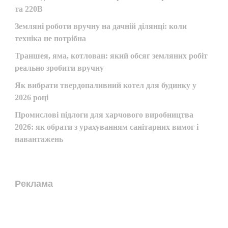
та 220В
Земляні роботи вручну на дачній ділянці: коли
техніка не потрібна
Траншея, яма, котлован: який обсяг земляних робіт
реально зробити вручну
Як вибрати твердопаливний котел для будинку у
2026 році
Промислові підлоги для харчового виробництва
2026: як обрати з урахуванням санітарних вимог і
навантажень
Реклама