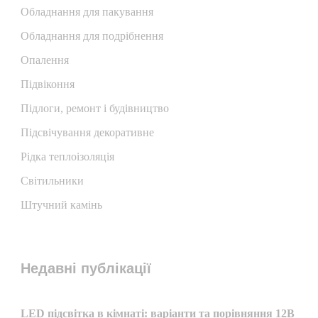
Обладнання для пакування
Обладнання для подрібнення
Опалення
Підвіконня
Підлоги, ремонт і будівництво
Підсвічування декоративне
Рідка теплоізоляція
Світильники
Штучний камінь
Недавні публікації
LED підсвітка в кімнаті: варіанти та порівняння 12В