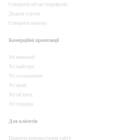
Створити об’єкт портфоліо
Додати статтю
Створити новину
Комерційні пропозиції
Усі компанії
Усі майстри
Усі оголошення
Усі акції
Усі об’єкти
Усі тендери
Для клієнтів
Правила використання сайту