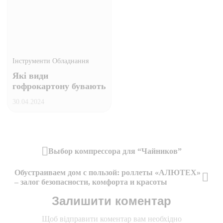
Інструменти Обладнання
Які види
гофрокартону бувають
30.04.2024
Навігація
Выбор компрессора для “Чайников”
Previous
записів
Обустраиваем дом с пользой: роллеты «АЛЮТЕХ»
Post
– залог безопасности, комфорта и красоты
Next
Залишити коментар
Post
Щоб відправити коментар вам необхідно