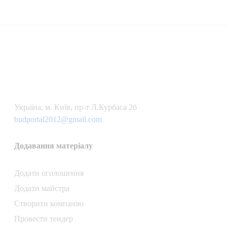
Українa, м. Київ, пр-т Л.Курбаса 2б
budportal2012@gmail.com
Додавання матеріалу
Додати oголошення
Додати майстра
Створити компанiю
Провести тендер