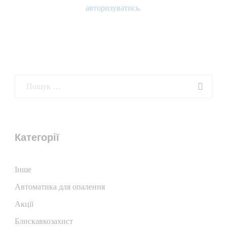
авторизуватись
.
Категорії
Iнше
Автоматика для опалення
Акції
Блискавкозахист