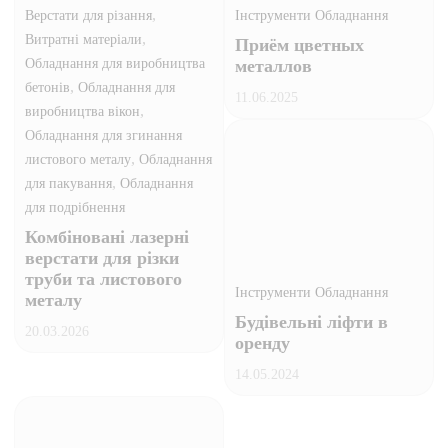
,
Верстати для різання
Інструменти Обладнання
,
Витратні матеріали
Приём цветных
Обладнання для виробництва
металлов
,
бетонів
Обладнання для
11.06.2025
,
виробництва вікон
Обладнання для згинання
,
листового металу
Обладнання
,
для пакування
Обладнання
для подрібнення
Комбіновані лазерні
верстати для різки
труби та листового
Інструменти Обладнання
металу
Будівельні ліфти в
20.03.2026
оренду
14.05.2024